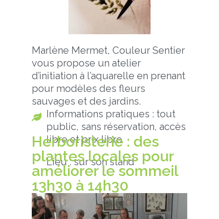
Marlène Mermet, Couleur Sentier
vous propose un atelier
d’initiation à l’aquarelle en prenant
pour modèles des fleurs
sauvages et des jardins.
Informations pratiques : tout
public, sans réservation, accès
Herboristerie : des
libre et prix libre
plantes locales pour
Lieu : sur son stand
améliorer le sommeil
13h30 à 14h30